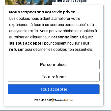
08/08/2026
Nous respectons votre vie privée
Les cookies nous aident à améliorer votre
The Shard (Londres) : Billets,
expérience, à fournir un contenu personnalisé et à
Vue Panoramique et
analyser le trafic. Vous pouvez choisir les cookies à
Restaurants du Gratte-Ciel
autoriser en cliquant sur
Personnaliser
. Cliquez
08/08/2026
sur
Tout accepter
pour consentir ou sur
Tout
refuser
pour décliner les cookies non essentiels.
Liestal (Suisse) : Découvrir le
Charme et les Traditions de la
Ville du Canton de Bâle-
Personnaliser
Campagne
07/08/2026
Tout refuser
Tout accepter
Tags
Propulsé par