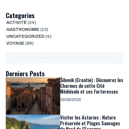
Categories
ACTIVITÉ
(24)
GASTRONOMIE
(13)
UNCATEGORIZED
(4)
VOYAGE
(98)
Derniers Posts
Šibenik (Croatie) : Découvrez les
Charmes de cette Cité
Médiévale et ses Forteresses
09/08/2026
Visiter les Asturies : Nature
Préservée et Plages Sauvages
du Nord de l’Espagne