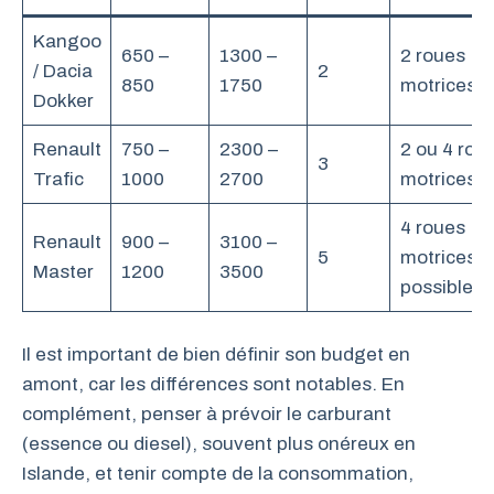
Kangoo
650 –
1300 –
2 roues
/ Dacia
2
850
1750
motrices
Dokker
Renault
750 –
2300 –
2 ou 4 rou
3
Trafic
1000
2700
motrices
4 roues
Renault
900 –
3100 –
5
motrices
Master
1200
3500
possible
Il est important de bien définir son budget en
amont, car les différences sont notables. En
complément, penser à prévoir le carburant
(essence ou diesel), souvent plus onéreux en
Islande, et tenir compte de la consommation,