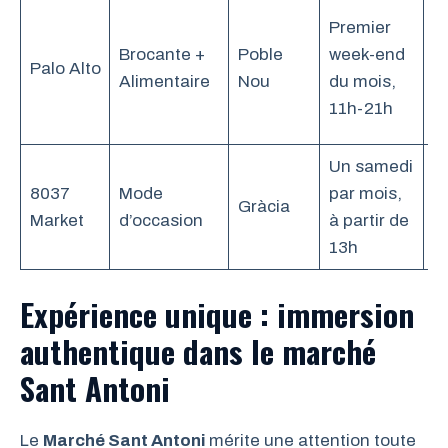
M
Premier
c
Brocante +
Poble
week-end
Palo Alto
f
Alimentaire
Nou
du mois,
bi
11h-21h
m
Un samedi
V
8037
Mode
par mois,
v
Gràcia
Market
d’occasion
à partir de
v
13h
pa
Expérience unique : immersion
authentique dans le marché
Sant Antoni
Le
Marché Sant Antoni
mérite une attention toute