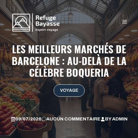
Aller
au
contenu
MEN
LES MEILLEURS MARCHÉS DE
BARCELONE : AU-DELÀ DE LA
CÉLÈBRE BOQUERIA
VOYAGE
09/07/2026
AUCUN COMMENTAIRE
BY
ADMIN