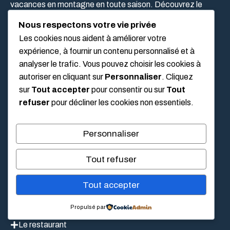
vacances en montagne en toute saison. Découvrez le
charme des Alpes du Sud, entre confort, convivialité et
Nous respectons votre vie privée
panoramas d’exception.
Les cookies nous aident à améliorer votre
expérience, à fournir un contenu personnalisé et à
analyser le trafic. Vous pouvez choisir les cookies à
BLOG
autoriser en cliquant sur
Personnaliser
. Cliquez
sur
Tout accepter
pour consentir ou sur
Tout
refuser
pour décliner les cookies non essentiels.
Voyage
Gastronomie
Personnaliser
Activité
Tout refuser
USEFUL LINKS
Tout accepter
Propulsé par
Nos chambres
Le restaurant