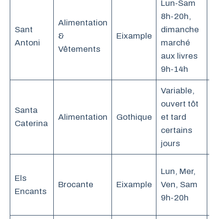
Lun-Sam
M
8h-20h,
Alimentation
r
Sant
dimanche
&
Eixample
li
Antoni
marché
Vêtements
vi
aux livres
d
9h-14h
Variable,
ouvert tôt
To
Santa
Alimentation
Gothique
et tard
r
Caterina
certains
f
jours
M
Lun, Mer,
Els
p
Brocante
Eixample
Ven, Sam
Encants
a
9h-20h
m