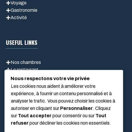
Voyage
Gastronomie
Activité
USEFUL LINKS
Nos chambres
Le restaurant
Activités
Nous respectons votre vie privée
Les cookies nous aident à améliorer votre
expérience, à fournir un contenu personnalisé et à
CONTACT
analyser le trafic. Vous pouvez choisir les cookies à
autoriser en cliquant sur
Personnaliser
. Cliquez
sur
Tout accepter
pour consentir ou sur
Tout
Mercantour
refuser
pour décliner les cookies non essentiels.
rapido.sponso@gmail.com