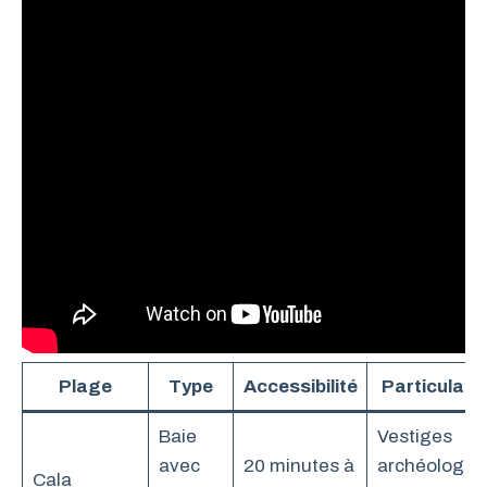
Plage
Type
Accessibilité
Particulari
Baie
Vestiges
avec
20 minutes à
archéologiq
Cala