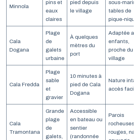
pins et
pied depuis
sous-marins
Minnola
eaux
le village
tables de
claires
pique-nique
Plage
Adaptée aux
À quelques
Cala
de
enfants,
mètres du
Dogana
galets
proche du
port
urbaine
village
Plage
10 minutes à
sable
Nature intac
Cala Fredda
pied de Cala
et
accès facile
Dogana
gravier
Grande
Accessible
Parois
plage
en bateau ou
Cala
rocheuses
de
sentier
Tramontana
rouges, natu
galets,
(randonnée